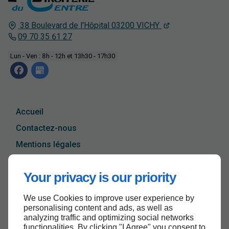
38 Boulevard de l'Hôpital
03200
VICHY
09 70 35 61 27
Lun - Ven : 8h - 12h et 13h30 - 17h30
Accueil
Contactez-nous
Mentions légales
Plan du site
Your privacy is our priority
We use Cookies to improve user experience by
Haut de page
personalising content and ads, as well as
analyzing traffic and optimizing social networks
functionalities. By clicking "I Agree" you consent to