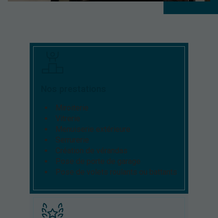
Nos prestations
Miroiterie
Vitrerie
Menuiserie extérieure
Serrurerie
Création de vérandas
Pose de porte de garage
Pose de volets roulants ou battants